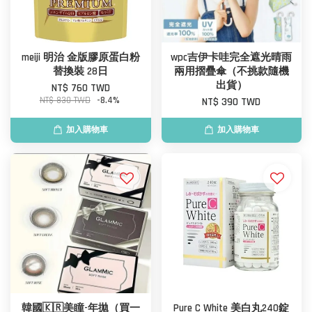
meiji 明治 金版膠原蛋白粉
wpc吉伊卡哇完全遮光晴雨
替換裝 28日
兩用摺疊傘（不挑款隨機
出貨）
NT$ 760 TWD
NT$ 830 TWD
-8.4%
NT$ 390 TWD
加入購物車
加入購物車
韓國🇰🇷美瞳-年拋（買一
Pure C White 美白丸240錠