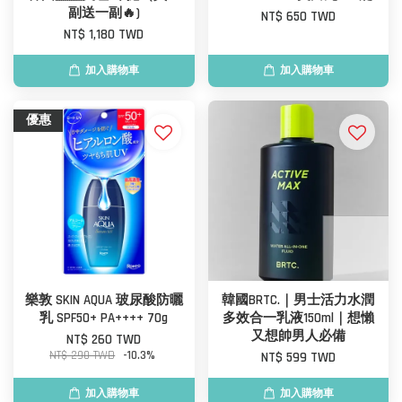
副送一副🔥)
NT$ 650 TWD
NT$ 1,180 TWD
加入購物車
加入購物車
優惠
樂敦 SKIN AQUA 玻尿酸防曬
韓國BRTC.｜男士活力水潤
乳 SPF50+ PA++++ 70g
多效合一乳液150ml｜想懶
又想帥男人必備
NT$ 260 TWD
NT$ 290 TWD
-10.3%
NT$ 599 TWD
加入購物車
加入購物車