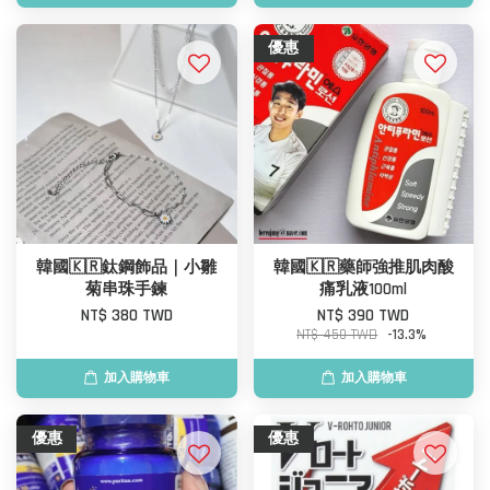
優惠
韓國🇰🇷鈦鋼飾品｜小雛
韓國🇰🇷藥師強推肌肉酸
菊串珠手鍊
痛乳液100ml
NT$ 380 TWD
NT$ 390 TWD
NT$ 450 TWD
-13.3%
加入購物車
加入購物車
優惠
優惠