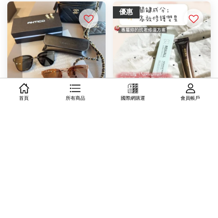
優惠
首頁
所有商品
國際網購運
會員帳戶
澳洲🇦🇺ANTICO MAX 抗
9/9收單‼️韓國REJUALL 麗珠
UV400 偏光太陽眼鏡
蘭 PDRN 皮膚修護霜 20g
NT$ 999 TWD
NT$ 880 TWD
NT$ 990 TWD
-11.1%
加入購物車
加入購物車
優惠
優惠