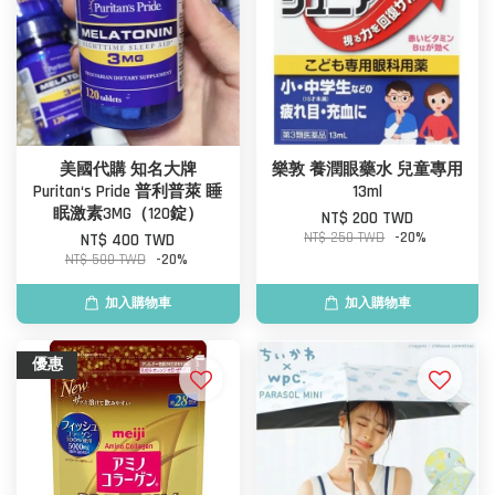
美國代購 知名大牌
樂敦 養潤眼藥水 兒童專用
Puritan‘s Pride 普利普萊 睡
13ml
眠激素3MG（120錠）
NT$ 200 TWD
NT$ 250 TWD
-20%
NT$ 400 TWD
NT$ 500 TWD
-20%
加入購物車
加入購物車
優惠