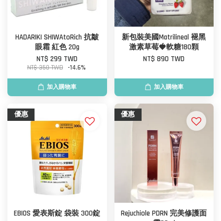
HADARIKI SHIWAtoRich 抗皺
新包裝美國Matrilineal 褪黑
眼霜 紅色 20g
激素草莓🍓軟糖180顆
NT$ 299 TWD
NT$ 890 TWD
NT$ 350 TWD
-14.6%
加入購物車
加入購物車
優惠
優惠
EBIOS 愛表斯錠 袋裝 300錠
Rejuchiole PDRN 完美修護面