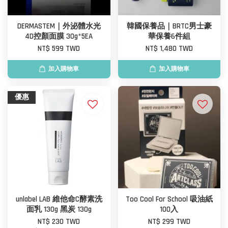
DERMASTEM｜外泌體水光
韓國保養品｜BRTC男士豪
4D控顏面膜 30g*5EA
華保養6件組
NT$ 599 TWD
NT$ 1,480 TWD
加入購物車
加入購物車
優惠
unlabel LAB 維他命C酵素洗
Too Cool For School 吸油紙
面乳 130g 黑炭 130g
100入
NT$ 230 TWD
NT$ 299 TWD