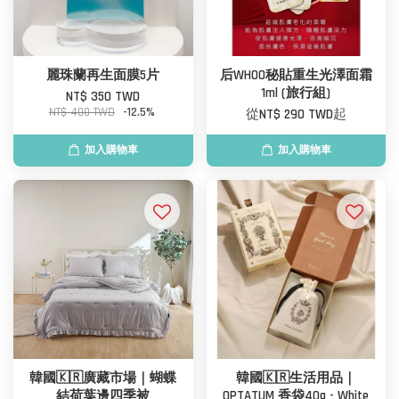
麗珠蘭再生面膜5片
后WHOO秘貼重生光澤面霜
1ml (旅行組)
NT$ 350 TWD
NT$ 400 TWD
-12.5%
從
NT$ 290 TWD
起
加入購物車
加入購物車
韓國🇰🇷廣藏市場｜蝴蝶
韓國🇰🇷生活用品｜
結荷葉邊四季被
OPTATUM 香袋40g - White