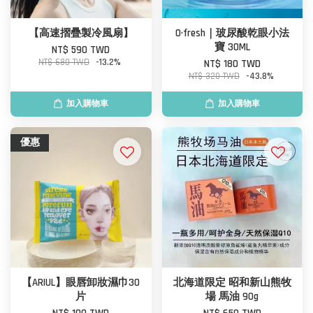
【高速摺疊製冷風扇】
O·fresh｜玻尿酸乾眼小法
寶 30ML
NT$ 590 TWD
NT$ 680 TWD
-13.2%
NT$ 180 TWD
NT$ 320 TWD
-43.8%
加入購物車
加入購物車
優惠
【ARIUL】眼唇卸妝濕巾30
北海道限定 昭和新山熊牧
片
場 馬油 90g