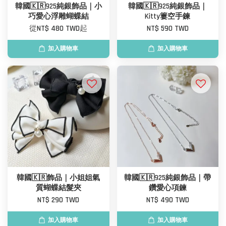
韓國🇰🇷925純銀飾品｜小
韓國🇰🇷925純銀飾品｜
巧愛心浮雕蝴蝶結
Kitty簍空手鍊
從
NT$ 480 TWD
起
NT$ 590 TWD
加入購物車
加入購物車
韓國🇰🇷飾品｜小姐姐氣
韓國🇰🇷925純銀飾品｜帶
質蝴蝶結髮夾
鑽愛心項鍊
NT$ 290 TWD
NT$ 490 TWD
加入購物車
加入購物車