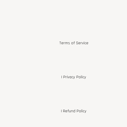
Terms of Service
                  | 
Privacy Policy
                  | 
Refund Policy