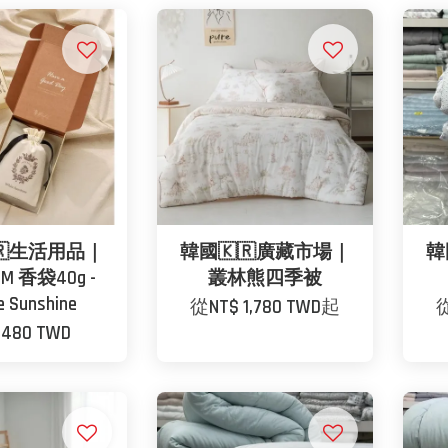
🇷生活用品｜
韓國🇰🇷廣藏市場｜
韓
UM 香袋40g -
叢林熊四季被
e Sunshine
從
NT$ 1,780 TWD
起
 480 TWD