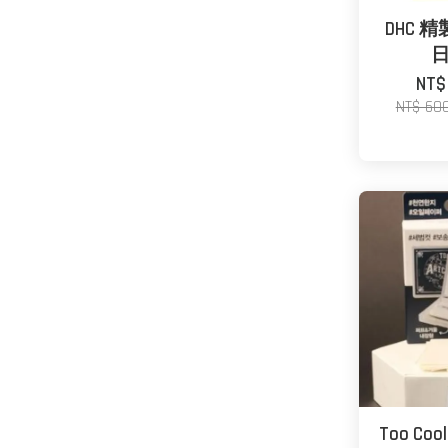
DHC 精
日
NT$
NT$ 60
Too Cool