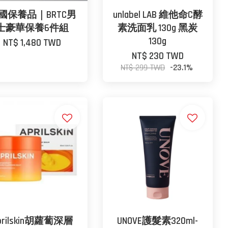
國保養品｜BRTC男
unlabel LAB 維他命C酵
士豪華保養6件組
素洗面乳 130g 黑炭
130g
NT$ 1,480 TWD
NT$ 230 TWD
NT$ 299 TWD
-23.1%
prilskin胡蘿蔔深層
UNOVE護髮素320ml-