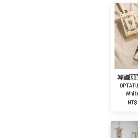
韓國🇰
OPTAT
Whit
NT$