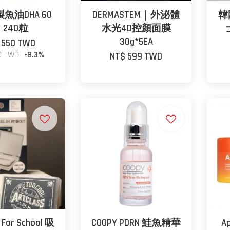
製魚油DHA 60
DERMASTEM｜外泌體
韓
 240粒
水光4D控顏面膜
30g*5EA
 550 TWD
0 TWD
-8.3%
NT$ 599 TWD
 For School 吸
COOPY PDRN 鮭魚精華
A