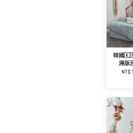
韓國🇰
滿版
NT$ 