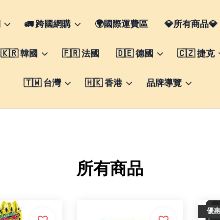
們
🚛 跨國網購
🌍國際運費區
💎所有商品💎
🇰🇷 韓國
🇫🇷 法國
🇩🇪 德國
🇨🇿 捷克
🇹🇼 台灣
🇭🇰 香港
品牌導覽
所有商品
優