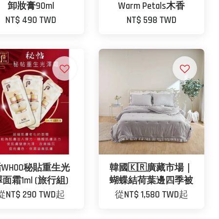
卸妝膏90ml
Warm Petals木香
NT$ 490 TWD
NT$ 598 TWD
WHOO秘貼重生光
韓國🇰🇷廣藏市場｜
面霜1ml (旅行組)
蝴蝶結荷葉邊四季被
從
NT$ 290 TWD
起
從
NT$ 1,580 TWD
起