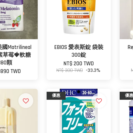
atrilineal
EBIOS 愛表斯錠 袋裝
R
素草莓🍓軟糖
300錠
180顆
NT$ 200 TWD
NT$ 300 TWD
-33.3%
 890 TWD
優惠
優