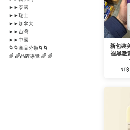
►►泰國
►►瑞士
►►加拿大
►►台灣
►►中國
新包裝美國M
🌀🌀商品分類🌀🌀
褪黑激
🌈 🌈品牌導覽 🌈 🌈
NT$