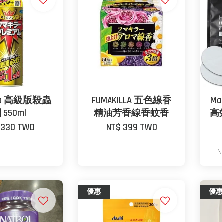
illa 高級版殺蟲
FUMAKILLA 五色線香
M
 550ml
精油芳香線香蚊香
高
 330 TWD
NT$ 399 TWD
N
優惠
優