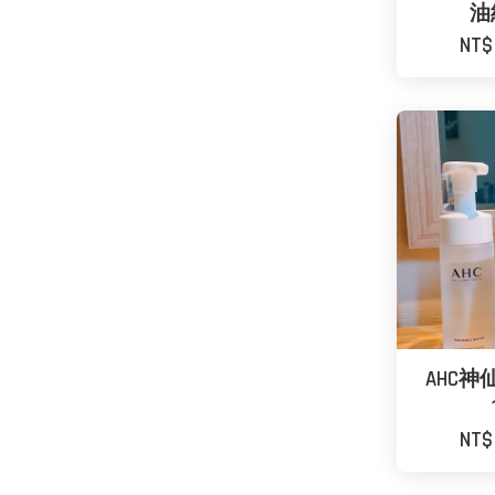
油
NT$
AHC
NT$