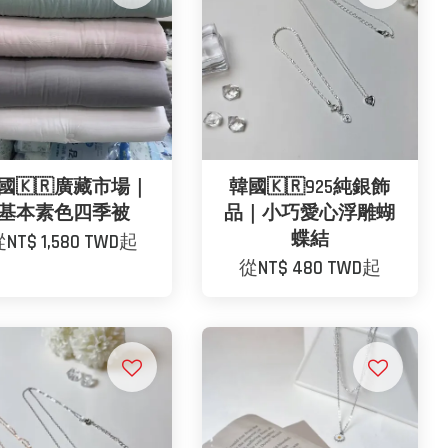
國🇰🇷廣藏市場｜
韓國🇰🇷925純銀飾
基本素色四季被
品｜小巧愛心浮雕蝴
蝶結
從
NT$ 1,580 TWD
起
從
NT$ 480 TWD
起