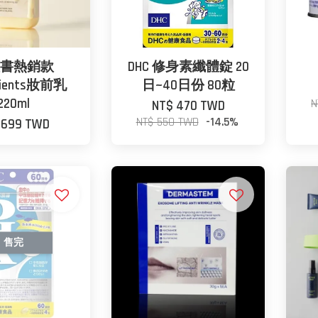
書熱銷款
DHC 修身素纖體錠 20
dients妝前乳
日~40日份 80粒
220ml
N
NT$ 470 TWD
NT$ 550 TWD
-14.5%
 699 TWD
售完