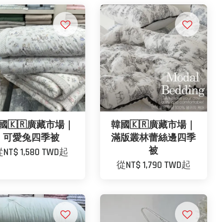
國🇰🇷廣藏市場｜
韓國🇰🇷廣藏市場｜
可愛兔四季被
滿版叢林蕾絲邊四季
被
從
NT$ 1,580 TWD
起
從
NT$ 1,790 TWD
起