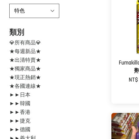
類別
💎所有商品💎
★每週新品★
★出清特賣★
Fumak
★獨家商品★
劑
★現正熱銷★
NT$
★各國連線★
►►日本
►►韓國
►►香港
►►捷克
►►德國
►►義大利