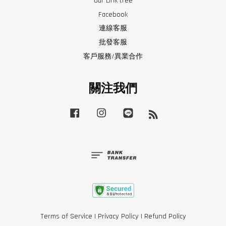
Our Link tree
Facebook
連線客服
批發客服
客戶服務/異業合作
關注我們
Facebook
Instagram
Line
RSS
Terms of Service
|
Privacy Policy
|
Refund Policy