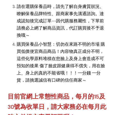
請在選購保養品時，請先了解自身膚質狀況、
瞭解保養品牌特性、跟商家事先溝通諮詢。達
成認知後完成訂單⋯因代購服務屬性，
下單前
請務必上網了解商品資訊，代訂
購買後不予退
換哦～
購買保養品小智慧：切勿在來路不明的市場
購
買低價便宜商品商品！內容物真正成分不明，
這些化學原料堆積在您臉上及身上會造成不可
預知的後果
傷了臉皮跟健康得不償失，用在臉
上、身上的真的不能省哦！！！一分錢
一分
貨，請挑選誠信有口碑的信任商家～
目前官網上常態性商品，每月的15及
30號為收單日，請大家務必在每月此