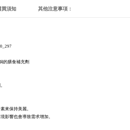
購買須知
其他注意事項：
_297
鋅和銅的膳食補充劑
劑。
養素來保持美麗。
環境影響也會導致需求增加。