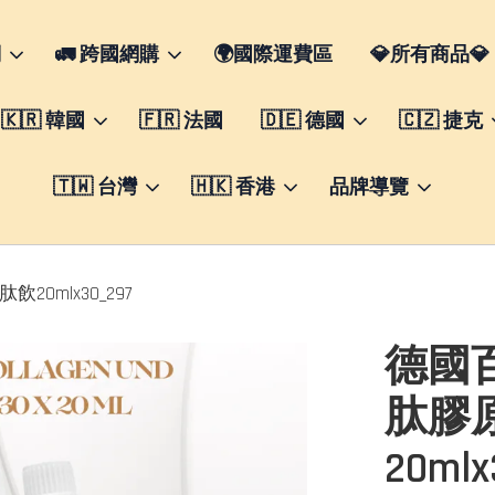
們
🚛 跨國網購
🌍國際運費區
💎所有商品💎
🇰🇷 韓國
🇫🇷 法國
🇩🇪 德國
🇨🇿 捷克
🇹🇼 台灣
🇭🇰 香港
品牌導覽
20mlx30_297
德國百年
肽膠
20mlx