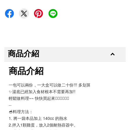
商品介紹
商品介紹
一包可以兩份，一大盒可以做二十份!!! 多划算
✨湯底已經加入食材根本不需要再加!!
輕鬆做料理~~ 快快買起來🙆‍♀️🙆‍♀️🙆‍♀️
--
🥣料理方法：
1. 將一袋本品加上 140cc 的熱水
2.拌入1顆雞蛋，放入2個耐熱容器中。