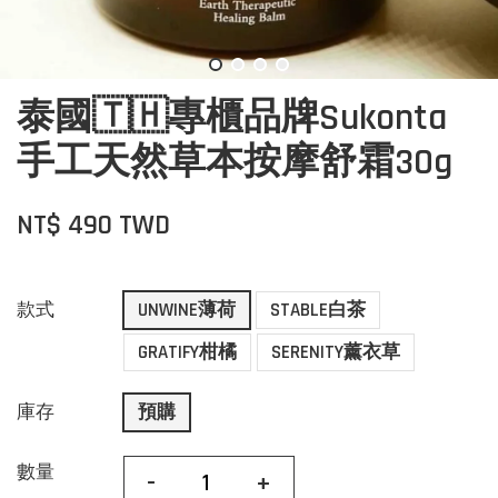
泰國🇹🇭專櫃品牌Sukonta
手工天然草本按摩舒霜30g
NT$ 490 TWD
款式
UNWINE薄荷
STABLE白茶
GRATIFY柑橘
SERENITY薰衣草
庫存
預購
數量
-
+