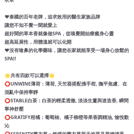
衣草
❤️泰國的百年老牌，追求效用的醫生家族品牌
讓您不知不覺一聞就愛上
超好聞的草本香就像做SPA，從嗅覺開始療癒身心靈
超高延展性，用體溫就可以化開
❤️沒有嗆鼻的化學藥味，讓您在家就能享受一場身心放鬆的
SPA!!
🌟共有四款可以選擇🌟
⭕️UNWINE薄荷：薄荷, 天竺葵搭配佛手柑, 撫平焦慮、在
混亂中保持寧靜
⭕️STABLE白茶：白茶的輕柔透徹, 淡淡生薑與迷迭香, 瞬間
寧神舒壓
⭕️GRATIFY柑橘：葡萄柚、橘子柳橙等果香調精油, 愉悅歡
沁