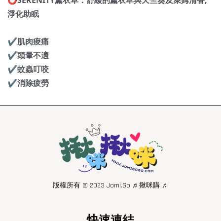
⭕️SERENITY薰衣草：舒緩的薰衣草與天竺葵及萊姆清香,
淨化助眠
✔️肌肉痠痛
✔️頭暈不適
✔️蚊蟲叮咬
✔️消除疲勞
版權所有 © 2023 Jomi.Go ♬揪咪購 ♬
快速連結