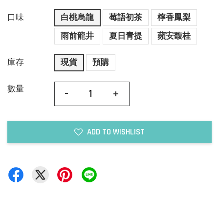
口味
白桃烏龍
莓語初茶
檸香鳳梨
雨前龍井
夏日青提
蘋安馥桂
庫存
現貨
預購
數量
-
+
ADD TO WISHLIST