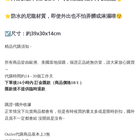
⭐️防水的尼龍材質，即使外出也不怕弄髒或淋濕唷😚
☑️尺寸：約39x30x14cm
精品代購須知
-
所有商品皆由歐洲、美國當地採購，保證正品絕無仿冒，請大家放心購買
～
代購時間約
14 - 30
個工作天
下單後
24
小時內
訂金匯款（商品價格
10/1
）
匯款後不提供臨時退款
購證
=
國外收據
正常情況下出貨商品都會有，但是有時候買的量太多或是限時折扣，國外
店員不一定都會給
沒開就是沒有
~
Outlet
代購商品基本上
3
無