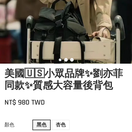
美國🇺🇸小眾品牌✨劉亦菲
同款✨質感大容量後背包
NT$ 980 TWD
顏色
黑色
杏色