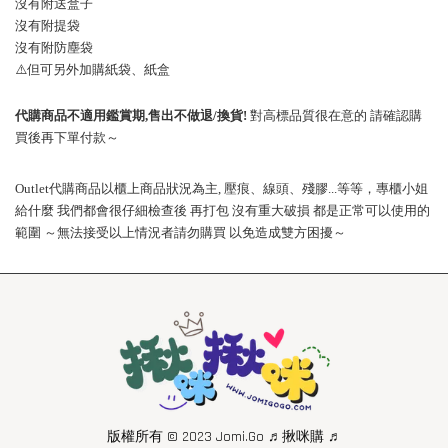
沒有附送盒子
沒有附提袋
沒有附防塵袋
⚠️
但可另外加購紙袋、紙盒
代購商品不適用鑑賞期
,
售出不做退
/
換貨
!
對高標品質很在意的
請確認購
買後再下單付款～
Outlet
代購商品以櫃上商品狀況為主
,
壓痕、線頭、殘膠
...
等等，專櫃小姐
給什麼
我們都會很仔細檢查後
再打包
沒有重大破損
都是正常可以使用的
範圍
～無法接受以上情況者請勿購買
以免造成雙方困擾～
版權所有 © 2023 Jomi.Go ♬揪咪購 ♬