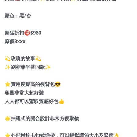
顏色：黑/杏
超猛折扣🉐$980
原價3xxx
💫玫瑰的故事💫
✨劉亦菲平替同款✨
⭐️實用度爆高的後背包😎
容量非常大超好裝
人人都可以駕馭質感好包👍
🌟抽繩式的開合設計非常方便取物
⭐️外部拼接卡扣式織帶，可以輕鬆調節大小及緊度👌