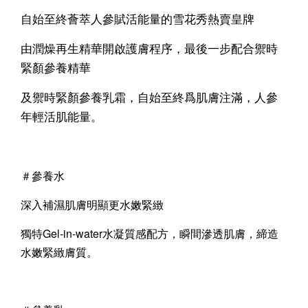
自始至終薈萃人參賦活能量的雪花秀熱賣皇牌
由潤燥再生精華開啟護膚程序，最後一步配合禦時
緊顏參養精華
及禦時緊顏參養乳霜，自始至終爲肌膚注滿，人參
年輕活肌能量。
＃參養水
深入補濕肌膚明顯更水嫩緊緻
獨特Gel-in-water水凝質感配方，瞬間滲透肌膚，締造
水嫩緊緻膚質。