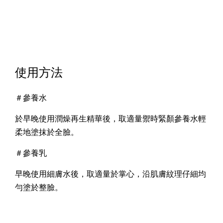
使用方法
＃參養水
於早晚使用潤燥再生精華後，取適量禦時緊顏參養水輕
柔地塗抹於全臉。
＃
參養乳
早晚使用細膚水後，取適量於掌心，沿肌膚紋理仔細均
勻塗於整臉。