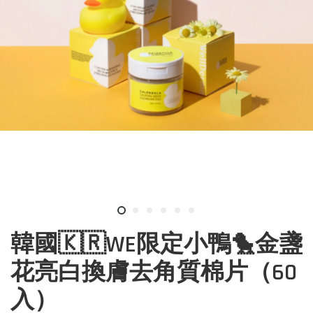
韓國🇰🇷WE限定小鴨🐤金盞
花亮白換膚去角質棉片（60
入）