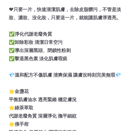
❤️只要一片，快速清潔肌膚，去除皮脂髒污，不管是淡
妝、濃妝、沒化妝，只要這一片，就能讓肌膚淨透亮。
✅淨化代謝老廢角質
✅卸除彩妝 清潔日常空污
✅導出深層黑頭、閉鎖性粉刺
✅擊退黑色素 淡化肌膚瑕疵
💎溫和配方不傷肌膚 清爽保濕 讓膚況時刻完美無瑕💎
🌟金盞花
平衡肌膚油水 透亮緊緻 穩定膚況
🌟綠茶萃取
代謝老廢角質 深層淨化 撫平細紋
🌟佛手柑