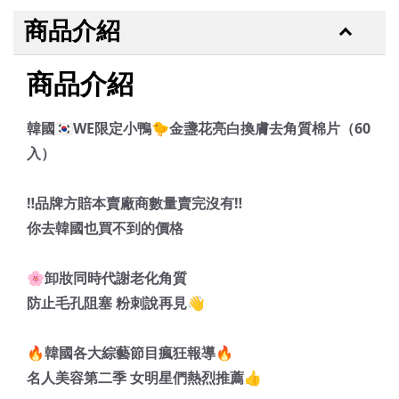
商品介紹
商品介紹
韓國🇰🇷WE限定小鴨🐤金盞花亮白換膚去角質棉片（60
入）
‼️品牌方賠本賣廠商數量賣完沒有‼️
你去韓國也買不到的價格
🌸卸妝同時代謝老化角質
防止毛孔阻塞 粉刺說再見👋
🔥韓國各大綜藝節目瘋狂報導🔥
名人美容第二季 女明星們熱烈推薦👍