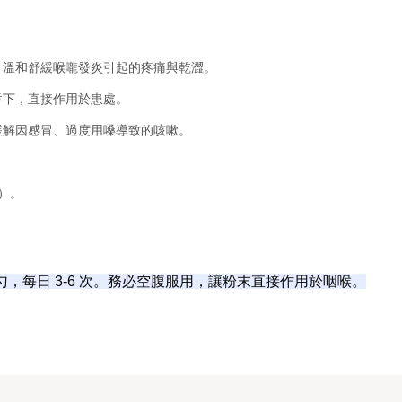
，溫和舒緩喉嚨發炎引起的疼痛與乾澀。
吞下，直接作用於患處。
緩解因感冒、過度用嗓導致的咳嗽。
。
）。
 勺，每日 3-6 次。務必空腹服用，讓粉末直接作用於咽喉。