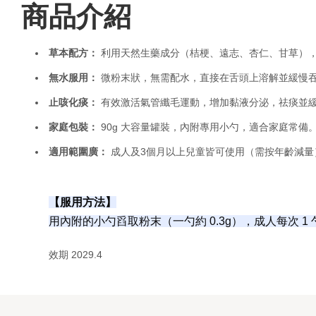
商品介紹
草本配方：
利用天然生藥成分（桔梗、遠志、杏仁、甘草）
無水服用：
微粉末狀，無需配水，直接在舌頭上溶解並緩慢
止咳化痰：
有效激活氣管纖毛運動，增加黏液分泌，祛痰並
家庭包裝：
90g 大容量罐裝，內附專用小勺，適合家庭常備
適用範圍廣：
成人及3個月以上兒童皆可使用（需按年齡減量
【服用方法】
用內附的小勺舀取粉末（一勺約 0.3g），成人每次 1
效期 2029.4