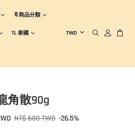
🔖商品分類
TL 泰國
龍角散90g
TWD
NT$ 680 TWD
-26.5%