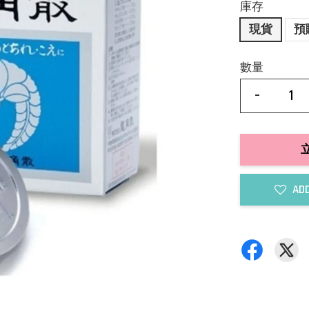
庫存
現貨
預
數量
-
ADD