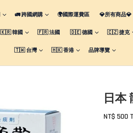
們
🚛 跨國網購
🌍國際運費區
💎所有商品💎
🇰🇷 韓國
🇫🇷 法國
🇩🇪 德國
🇨🇿 捷克
🇹🇼 台灣
🇭🇰 香港
品牌導覽
日本 
NT$ 500 