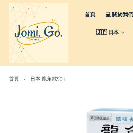
首頁
💻 關於我
🇯🇵 日本
›
首頁
日本 龍角散90g