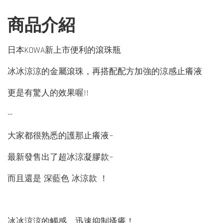
商品介紹
日本KOWA新上市便利的滾珠瓶
冰冰涼涼的金屬滾珠，再搭配配方加強的涼感止癢液
更是有驚人的效果喔!!
--
大家都很熟悉的護那止癢液~
最新發售出了超冰涼凝膠款~
而且還是 深藍色 冰涼款 ！
冰冰涼涼的觸感，迅速抑制搔癢！