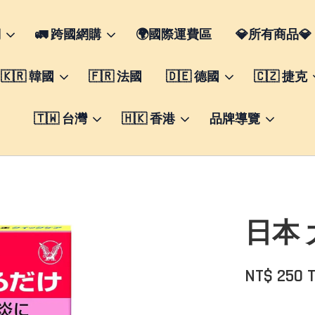
們
🚛 跨國網購
🌍國際運費區
💎所有商品💎
🇰🇷 韓國
🇫🇷 法國
🇩🇪 德國
🇨🇿 捷克
🇹🇼 台灣
🇭🇰 香港
品牌導覽
日本 
NT$ 250 