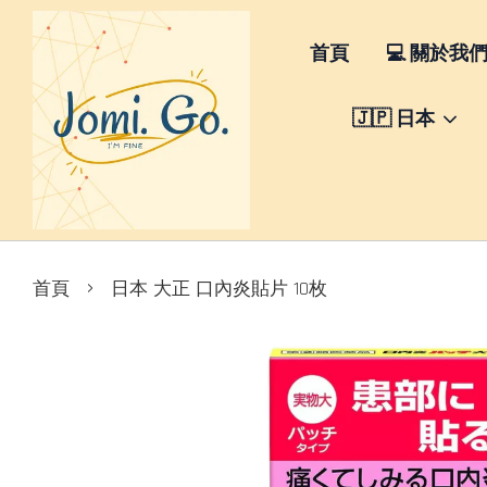
首頁
💻 關於我
🇯🇵 日本
›
首頁
日本 大正 口內炎貼片 10枚