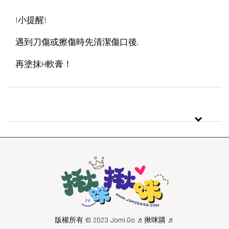
!小提醒!
遇到刀傷或擦傷時先清潔傷口後,
再塗抹H軟膏！
版權所有 © 2023 Jomi.Go ♬揪咪購 ♬