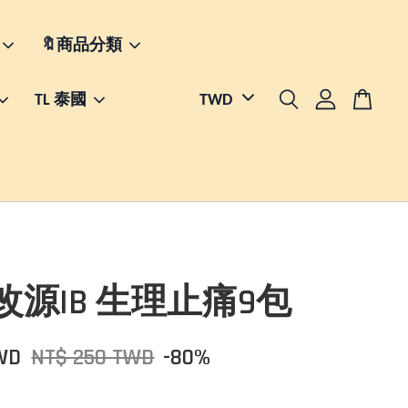
🔖商品分類
TL 泰國
改源IB 生理止痛9包
WD
NT$ 250 TWD
-80%