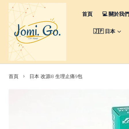
首頁
💻 關於我
🇯🇵 日本
›
首頁
日本 改源IB 生理止痛9包