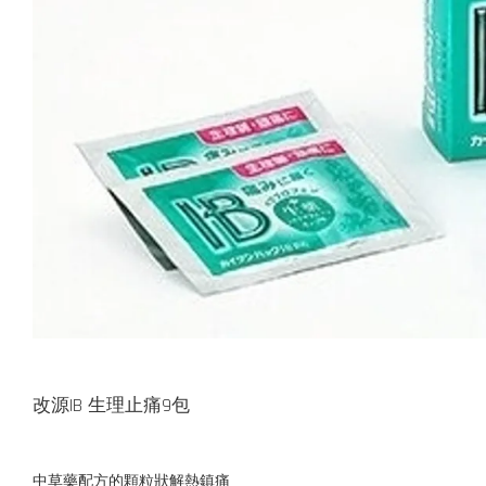
改源IB 生理止痛9包
中草藥配方的顆粒狀解熱鎮痛