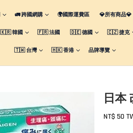
們
🚛 跨國網購
🌍國際運費區
💎所有商品💎
🇰🇷 韓國
🇫🇷 法國
🇩🇪 德國
🇨🇿 捷克
🇹🇼 台灣
🇭🇰 香港
品牌導覽
日本 
NT$ 50 T