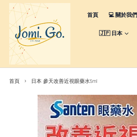
首頁
💻 關於我
🇯🇵 日本
›
首頁
日本 參天改善近視眼藥水5ml