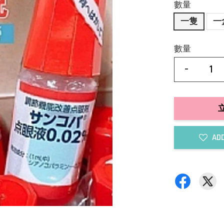
數量
一隻
一
數量
-
ADD