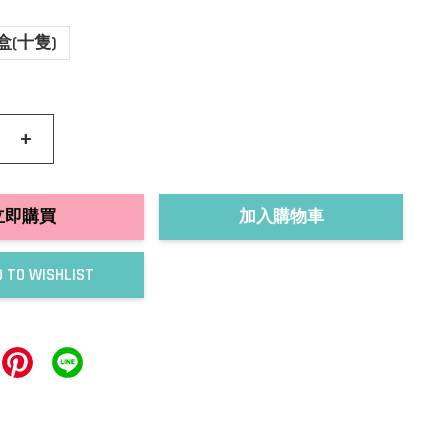
盒(十隻)
+
立即購買
加入購物車
 TO WISHLIST