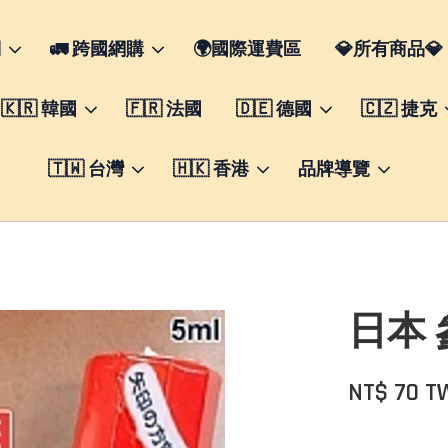
們
🚛 跨國網購
🌍國際運費區
💎所有商品💎
🇰🇷 韓國
🇫🇷 法國
🇩🇪 德國
🇨🇿 捷克
🇹🇼 台灣
🇭🇰 香港
品牌導覽
日本 
NT$ 70 T