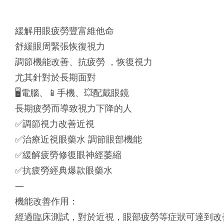
緩解用眼疲勞豐富維他命
舒緩眼周緊張恢復視力
調節機能改善、抗疲勞 ，恢復視力
尤其針對於長期面對
🖥電腦、📱手機、💥配戴眼鏡
長期疲勞而導致視力下降的人
✅調節視力改善近視
✅治療近視眼藥水 調節眼部機能
✅緩解疲勞修復眼神經萎縮
✅抗疲勞經典爆款眼藥水
—
機能改善作用：
經過臨床測試，對於近視，眼部疲勞等症狀可達到改