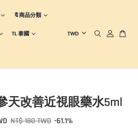
🔖商品分類
TL 泰國
參天改善近視眼藥水5ml
WD
NT$ 180 TWD
-61.1%