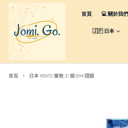
首頁
💻 關於我
🇯🇵 日本
›
首頁
日本 ROHTO 樂敦 Z! 眼12ml-隱眼