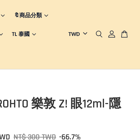
🔖商品分類
TL 泰國
OHTO 樂敦 Z! 眼12ml-隱
TWD
NT$ 300 TWD
-66.7%