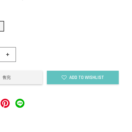
8
+
ADD TO WISHLIST
售完