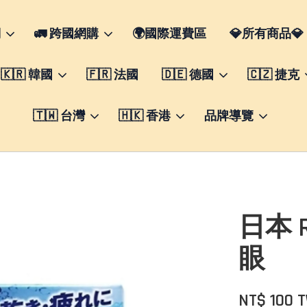
們
🚛 跨國網購
🌍國際運費區
💎所有商品💎
🇰🇷 韓國
🇫🇷 法國
🇩🇪 德國
🇨🇿 捷克
🇹🇼 台灣
🇭🇰 香港
品牌導覽
日本 R
眼
NT$ 100 