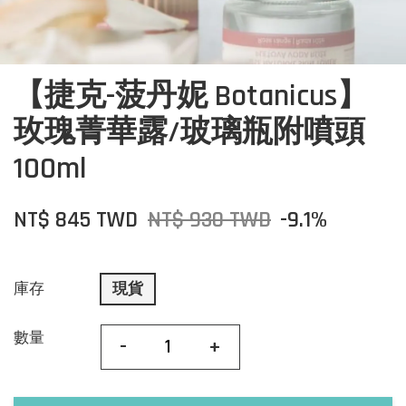
【捷克-菠丹妮 Botanicus】
玫瑰菁華露/玻璃瓶附噴頭
100ml
NT$ 845 TWD
NT$ 930 TWD
-9.1%
庫存
現貨
數量
-
+