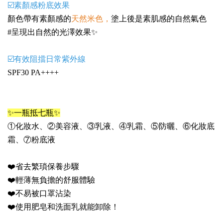
☑️素顏感粉底效果
顏色帶有素顏感的
天然米色，
塗上後是素肌感的自然氣色
#呈現出自然的光澤效果✨
☑️有效阻擋日常紫外線
SPF30 PA++++
✨一瓶抵七瓶✨
①化妝水、②美容液、③乳液、④乳霜、⑤防曬、⑥化妝底
霜、⑦粉底液
❤️省去繁瑣保養步驟
❤️輕薄無負擔的舒服體驗
❤️不易被口罩沾染
❤️使用肥皂和洗面乳就能卸除！