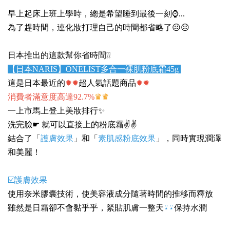
早上起床上班上學時，總是希望睡到最後一刻⌚️...
為了趕時間，連化妝打理自己的時間都省略了☹️☹️
日本推出的這款幫你省時間❕❕
【日本NARIS】ONELIST多合一裸肌粉底霜45g
這是日本最近的
✹✹
超人氣話題商品
✹✹
消費者滿意度高達92.7%
♛♛
一上市馬上登上美妝排行✨
洗完臉☛ 就可以直接上的粉底霜✌️✌️
結合了「
護膚效果
」和「
素肌感粉底效果
」，同時實現潤澤
和美麗！
☑️護膚效果
使用奈米膠囊技術，使美容液成分隨著時間的推移而釋放
雖然是日霜卻不會黏乎乎，緊貼肌膚一整天
⍣⍣
保持水潤