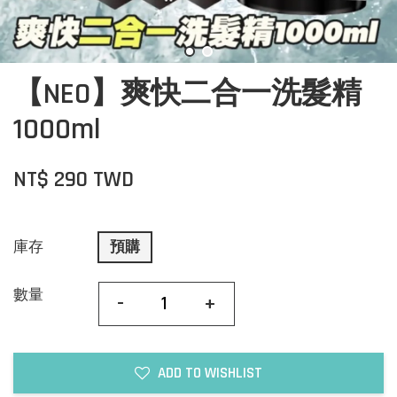
【NEO】爽快二合一洗髮精
1000ml
NT$ 290 TWD
庫存
預購
數量
-
+
ADD TO WISHLIST