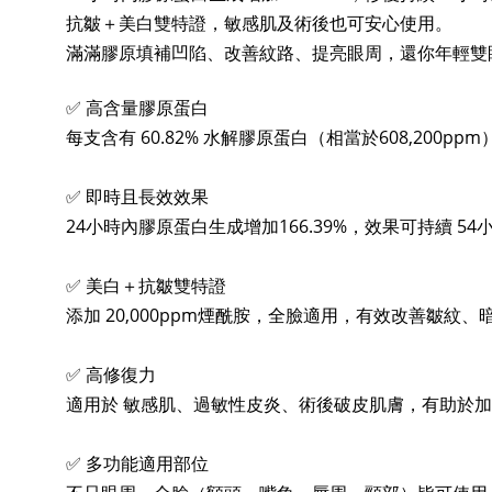
抗皺＋美白雙特證，敏感肌及術後也可安心使用。
滿滿膠原填補凹陷、改善紋路、提亮眼周，還你年輕雙
✅ 高含量膠原蛋白
每支含有 60.82% 水解膠原蛋白（相當於608,20
✅ 即時且長效效果
24小時內膠原蛋白生成增加166.39%，效果可持續 54
✅ 美白＋抗皺雙特證
添加 20,000ppm煙酰胺，全臉適用，有效改善皺紋
✅ 高修復力
適用於 敏感肌、過敏性皮炎、術後破皮肌膚，有助於
✅ 多功能適用部位