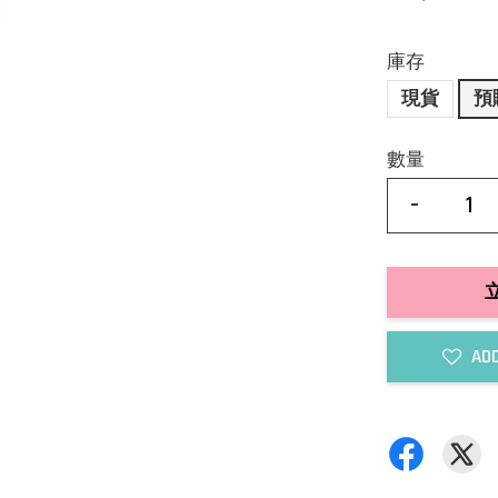
庫存
現貨
預
數量
-
ADD