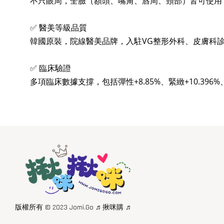
不只眼周，全臉（額頭、嘴角、唇周、頸部）皆可使用
✅ 醫美等級品質
韓國原裝，院線醫美品牌，入駐VG整形外科、皮膚科
✅ 臨床驗證
多項臨床數據支撐，包括彈性+8.85%、緊緻+10.396%、保
版權所有 © 2023 Jomi.Go ♬揪咪購 ♬