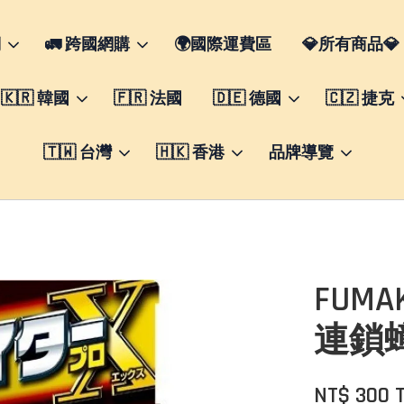
們
🚛 跨國網購
🌍國際運費區
💎所有商品💎
🇰🇷 韓國
🇫🇷 法國
🇩🇪 德國
🇨🇿 捷克
🇹🇼 台灣
🇭🇰 香港
品牌導覽
FUMA
連鎖
NT$ 300 