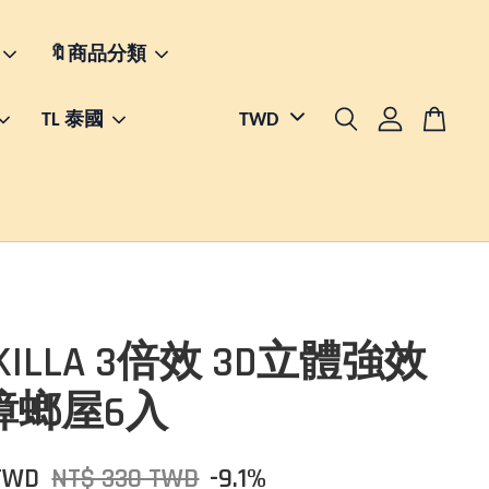
🔖商品分類
TL 泰國
KILLA 3倍效 3D立體強效
蟑螂屋6入
TWD
NT$ 330 TWD
-9.1%