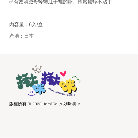
✅有效消滅母蟑螂肚子裡的卵、輕鬆殺蟑不沾手
內容量：6入/盒
產地：日本
版權所有 © 2023 Jomi.Go ♬揪咪購 ♬