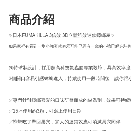
商品介紹
✨日本FUMAKILLA 3倍效 3D立體強效連鎖蟑螂屋✨
如果家裡有看到一隻小強🪳就表示可能已經有一窩的小強已經進駐你
獨特球狀設計，採用超高科技氟蟲腈專業殺蟑，具高效率強
3個開口容易引誘蟑螂進入，持續使用一段時間後，讓你跟小
✅專門針對蟑螂喜愛的口味研發而成的驅蟲劑，效果可持續
✅15坪使用約3顆，可寫上使用日期
✅蟑螂吃了帶回巢穴，驚人的連鎖效應可消滅巢穴同伴