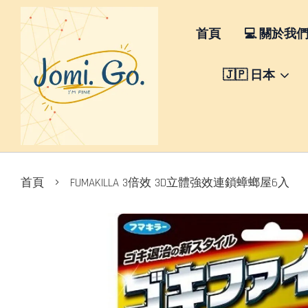
首頁
💻 關於我
🇯🇵 日本
›
首頁
FUMAKILLA 3倍效 3D立體強效連鎖蟑螂屋6入