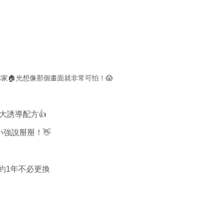
家🏠光想像那個畫面就非常可怕！😱
大誘導配方👍
強說掰掰！👋
約1年不必更換