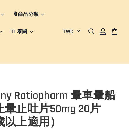
🔖商品分類
TL 泰國
any Ratiopharm 暈車暈船
暈止吐片50mg 20片
歲以上適用）