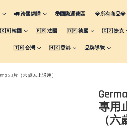
們
🚛 跨國網購
🌍國際運費區
💎所有商品💎
🇰🇷 韓國
🇫🇷 法國
🇩🇪 德國
🇨🇿 捷克
🇹🇼 台灣
🇭🇰 香港
品牌導覽
片50mg 20片（六歲以上適用）
Germ
專用止
（六