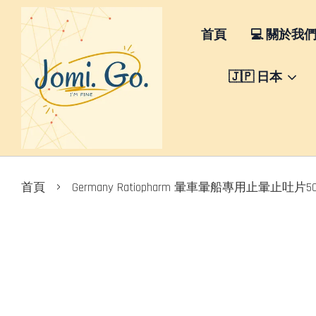
首頁
💻 關於我
🇯🇵 日本
›
首頁
Germany Ratiopharm 暈車暈船專用止暈止吐