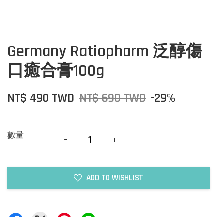
Germany Ratiopharm 泛醇傷
口癒合膏100g
NT$ 490 TWD
NT$ 690 TWD
-29%
數量
-
+
ADD TO WISHLIST