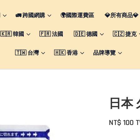
們
🚛 跨國網購
🌍國際運費區
💎所有商品💎
🇰🇷 韓國
🇫🇷 法國
🇩🇪 德國
🇨🇿 捷克
🇹🇼 台灣
🇭🇰 香港
品牌導覽
日本 
NT$ 100 