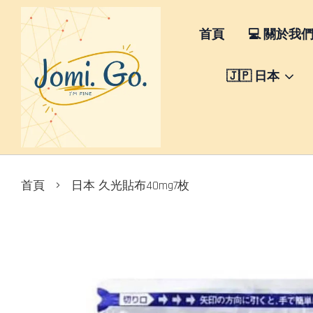
首頁
💻 關於我
🇯🇵 日本
›
首頁
日本 久光貼布40mg7枚