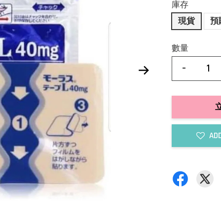
庫存
現貨
預
數量
-
ADD