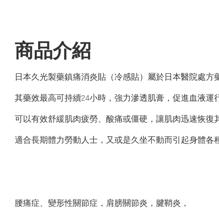
商品介紹
日本久光製藥鎮痛消炎貼（冷感貼）屬於日本醫院處方
其藥效最高可持續24小時，強力滲透肌膏，促進血液運
可以有效舒緩肌肉疲勞、酸痛或僵硬，讓肌肉迅速恢復
適合長期體力勞動人士，又或是久坐不動而引起身體各
腰痛症、變形性關節症，肩膀關節炎，腱鞘炎，