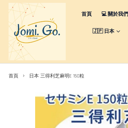
首頁
💻 關於我
🇯🇵 日本
›
首頁
日本 三得利芝麻明E 150粒