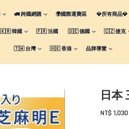
們
🚛 跨國網購
🌍國際運費區
💎所有商品💎
🇰🇷 韓國
🇫🇷 法國
🇩🇪 德國
🇨🇿 捷克
🇹🇼 台灣
🇭🇰 香港
品牌導覽
日本 
NT$ 1,03