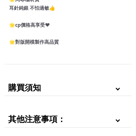
耳針純銀 不怕過敏👍
🌟cp價格高享受❤️
🌟對版開模製作高品質
購買須知
其他注意事項：