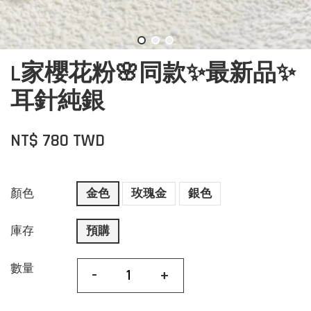
L家櫻花粉🌸同款✨最新品✨
耳針純銀
NT$ 780 TWD
顏色
金色
玫瑰金
銀色
庫存
預購
數量
-
+