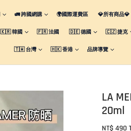
們
🚛 跨國網購
🌍國際運費區
💎所有商品💎
🇰🇷 韓國
🇫🇷 法國
🇩🇪 德國
🇨🇿 捷克
🇹🇼 台灣
🇭🇰 香港
品牌導覽
LA 
20ml
NT$ 490