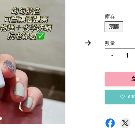
庫存
預購
數量
-
ADD