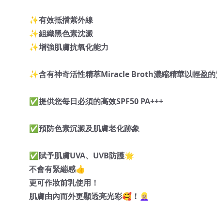
✨有效抵擋紫外線
✨組織黑色素沈澱
✨增強肌膚抗氧化能力
✨含有神奇活性精萃Miracle Broth濃縮精華以輕
✅提供您每日必須的高效SPF50 PA+++
✅預防色素沉澱及肌膚老化跡象
✅賦予肌膚UVA、UVB防護🌟
不會有緊繃感👍
更可作妝前乳使用！
肌膚由內而外更顯透亮光彩🥰！👱🏼‍♀