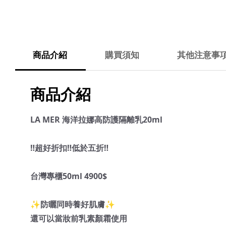
商品介紹
購買須知
其他注意事
商品介紹
LA MER 海洋拉娜高防護隔離乳20ml
‼️超好折扣‼️低於五折‼️
台灣專櫃50ml 4900$
✨防曬同時養好肌膚✨
還可以當妝前乳素顏霜使用