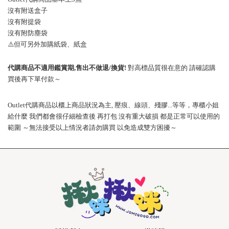
沒有附送盒子
沒有附提袋
沒有附防塵袋
⚠️
但可另外加購紙袋、紙盒
代購商品不適用鑑賞期
,
售出不做退
/
換貨
!
對高標品質很在意的
請確認購
買後再下單付款～
Outlet
代購商品以櫃上商品狀況為主
,
壓痕、線頭、殘膠
...
等等，專櫃小姐
給什麼
我們都會很仔細檢查後
再打包
沒有重大破損
都是正常可以使用的
範圍
～無法接受以上情況者請勿購買
以免造成雙方困擾～