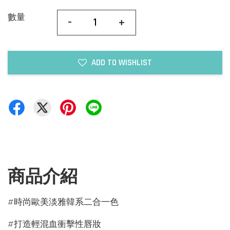
數量
-
+
ADD TO WISHLIST
商品介紹
#時尚歐美淡雅韓系二合一色
#打造輕混血衝擊性唇妝