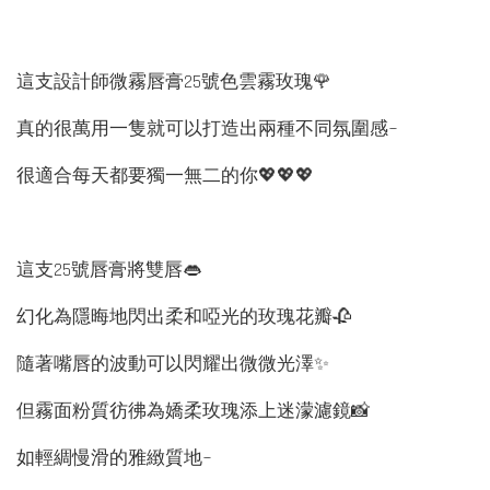
這支設計師微霧唇膏25號色雲霧玫瑰🌹
真的很萬用一隻就可以打造出兩種不同氛圍感~
很適合每天都要獨一無二的你💖💖💖
這支25號唇膏將雙唇👄
幻化為隱晦地閃出柔和啞光的玫瑰花瓣🥀
隨著嘴唇的波動可以閃耀出微微光澤✨
但霧面粉質彷彿為嬌柔玫瑰添上迷濛濾鏡📸
如輕綢慢滑的雅緻質地~