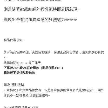
則是隨著微霧絲綢的輕慢流轉而若隱若現~
顯現出帶有混血異國感的狂烈魅力💋💋💋
精品代購須知
-
所有商品皆由歐洲、美國當地採購，保證正品絕無仿冒，請大家放心購買
～
代購時間約
14 - 30
個工作天
下單後
24
小時內
訂金匯款（商品價格
10/1
）
匯款後不提供臨時退款
購證
=
國外收據
正常情況下出貨商品都會有，但是有時候買的量太多或是限時折扣，國外
店員不一定都會給
沒開就是沒有
~
Outlet
代購商品基本上
3
無