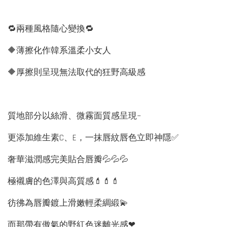
🔁兩種風格隨心變換🔁
🔶薄擦化作韓系溫柔小女人
🔶厚擦則呈現無法取代的狂野高級感
質地部分以絲滑、微霧面質感呈現~
更添加維生素C、E，一抹唇紋唇色立即神隱✅
奢華滋潤感完美貼合唇瓣💦💦💦
極襯膚的色澤與高質感💄💄💄
彷彿為唇瓣鍍上滑嫩輕柔綢緞💫
而那帶有傲氣的野紅色迷離光感❤