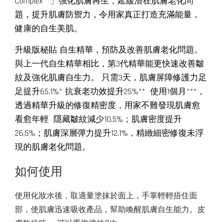
Complex™ 」強化肌膚再生，延緩潛在肌膚老化問
題，提升肌膚防禦力，令用家真正打造充滿能量，
健康的自生美肌。
升級版秘貼 自生精華，預防及改善肌膚老化問題。
與上一代自生精華相比，第3代精華能更快速改善皺
紋及強化肌膚自生力。 只需3天，肌膚屏障修護力足
足提升65.1%* 抗衰老功效提升25%** 使用1個月***，
透過精華升級的修復精密度，用家不難發現肌膚愈
看愈年輕 隱藏皺紋減少10.5%；肌膚密度提升
26.5%；肌膚深層彈力提升12.1%，精緻細密修復未浮
現的肌膚老化問題。
如何使用 
使用化妝水後，取適量塗抹於面上，手掌輕輕捂住面
部，使肌膚迅速吸收產品，幫助喚醒肌膚自生能力。皮